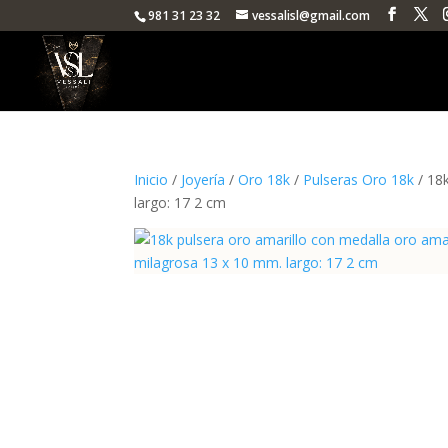
981 31 23 32
vessalisl@gmail.com
Inicio
/
Joyería
/
Oro 18k
/
Pulseras Oro 18k
/ 18k
largo: 17 2 cm