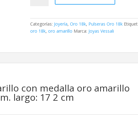
oro
amarillo
con
Categorías:
Joyería
,
Oro 18k
,
Pulseras Oro 18k
Etiquet
medalla
oro 18k
,
oro amarillo
Marca:
Joyas Vessali
oro
amarillo
milagrosa
13
x
10
mm.
rillo con medalla oro amarillo
largo:
17
m. largo: 17 2 cm
2
cm
cantidad