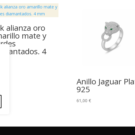
k alianza oro
arillo mate y
rdes
amantados. 4
m
,00
€
Anillo Jaguar Pla
925
61,00
€