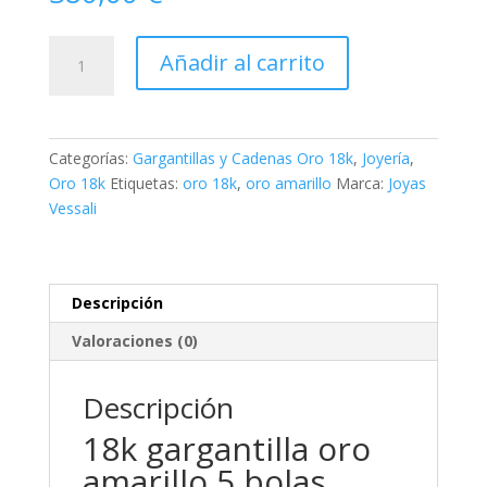
18k
Añadir al carrito
gargantilla
oro
amarillo
5
Categorías:
Gargantillas y Cadenas Oro 18k
,
Joyería
,
bolas
Oro 18k
Etiquetas:
oro 18k
,
oro amarillo
Marca:
Joyas
cuarzo
Vessali
colores
de
6
mm.
Descripción
largo:
Valoraciones (0)
42-
3
cm
Descripción
cantidad
18k gargantilla oro
amarillo 5 bolas