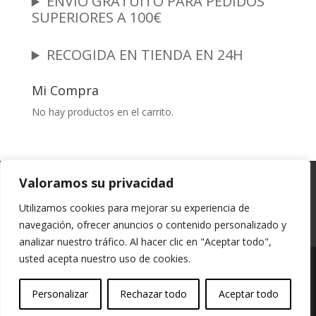
ENVÍO GRATUITO PARA PEDIDOS
SUPERIORES A 100€
RECOGIDA EN TIENDA EN 24H
Mi Compra
No hay productos en el carrito.
Garantia y Autenticidad
Aviso Legal
Valoramos su privacidad
Términos y Condiciones
Políticas de Envío
Utilizamos cookies para mejorar su experiencia de
Política de Privacidad
Políticas de Cookies
navegación, ofrecer anuncios o contenido personalizado y
Mi cuenta
analizar nuestro tráfico. Al hacer clic en "Aceptar todo",
usted acepta nuestro uso de cookies.
Vessali Joyería, derechos de autor protegidos
Personalizar
Rechazar todo
Aceptar todo
(Copyright).