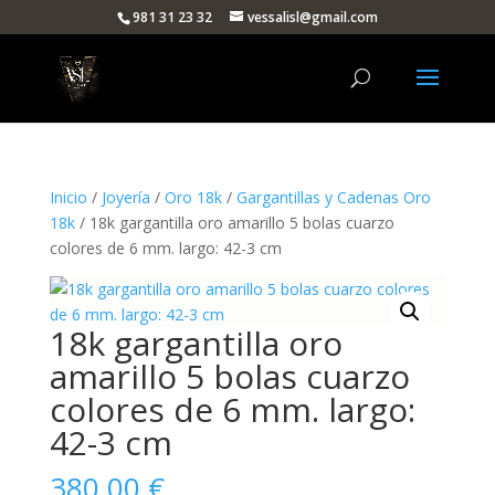
981 31 23 32
vessalisl@gmail.com
Inicio
/
Joyería
/
Oro 18k
/
Gargantillas y Cadenas Oro
18k
/ 18k gargantilla oro amarillo 5 bolas cuarzo
colores de 6 mm. largo: 42-3 cm
18k gargantilla oro
amarillo 5 bolas cuarzo
colores de 6 mm. largo:
42-3 cm
380,00
€