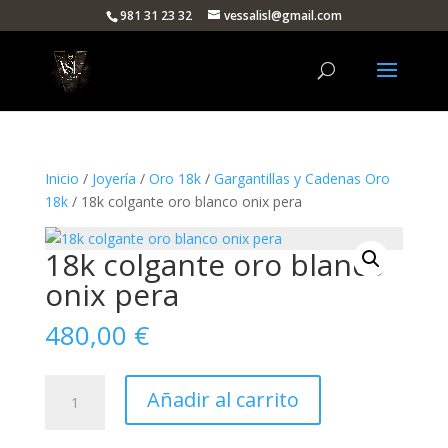
981 31 23 32
vessalisl@gmail.com
Inicio
/
Joyería
/
Oro 18k
/
Gargantillas y Cadenas Oro
18k
/ 18k colgante oro blanco onix pera
18k colgante oro blanco
onix pera
480,00
€
18k
Añadir al carrito
colgante
oro