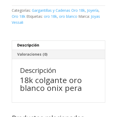
blanco
onix
Categorías:
Gargantillas y Cadenas Oro 18k
,
Joyería
,
pera
Oro 18k
Etiquetas:
oro 18k
,
oro blanco
Marca:
Joyas
cantidad
Vessali
Descripción
Valoraciones (0)
Descripción
18k colgante oro
blanco onix pera