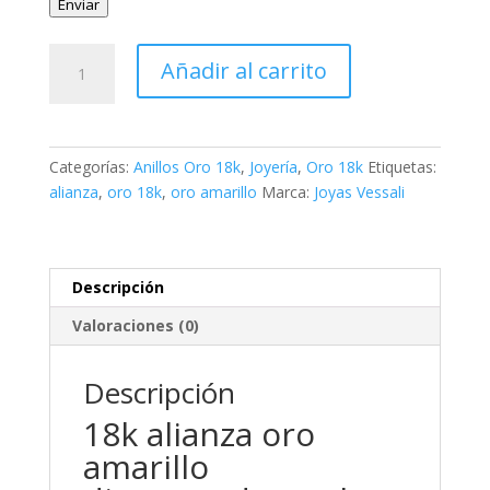
Enviar
18k
Añadir al carrito
alianza
oro
amarillo
diamantada.
Categorías:
Anillos Oro 18k
,
Joyería
,
Oro 18k
Etiquetas:
ancho:
alianza
,
oro 18k
,
oro amarillo
Marca:
Joyas Vessali
4
mm
cantidad
Descripción
Valoraciones (0)
Descripción
18k alianza oro
amarillo