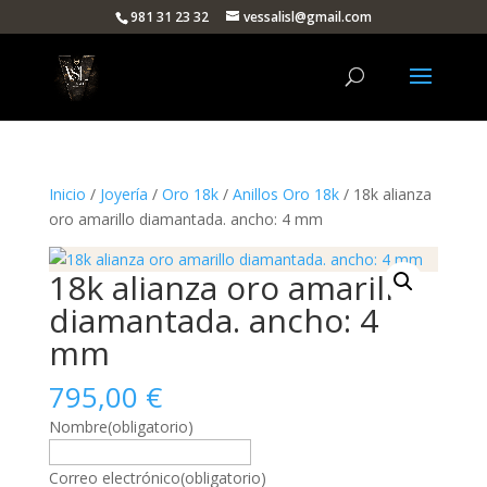
981 31 23 32
vessalisl@gmail.com
Inicio
/
Joyería
/
Oro 18k
/
Anillos Oro 18k
/ 18k alianza
oro amarillo diamantada. ancho: 4 mm
18k alianza oro amarillo
diamantada. ancho: 4
mm
795,00
€
Nombre
(obligatorio)
Correo electrónico
(obligatorio)