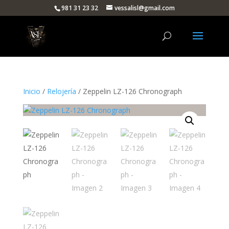
981 31 23 32
vessalisl@gmail.com
Inicio
/
Relojería
/ Zeppelin LZ-126 Chronograph