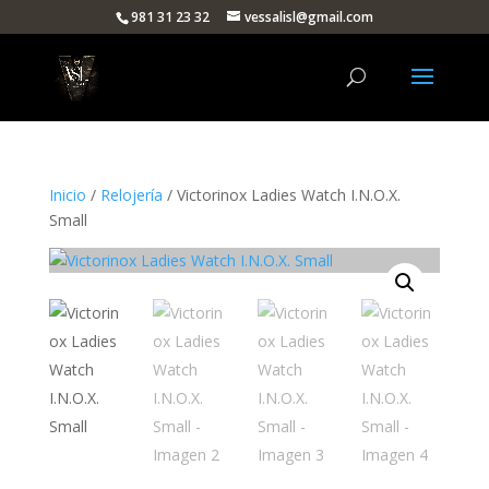
981 31 23 32
vessalisl@gmail.com
Inicio
/
Relojería
/ Victorinox Ladies Watch I.N.O.X.
Small