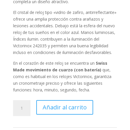
completa un diseño atractivo.
El cristal de reloj tipo «
vidrio de zafiro, antirreflectante
»
ofrece una amplia protección contra arañazos y
lesiones accidentales. Debajo está la esfera del nuevo
reloj de tus sueños en el color
azul
. Manos luminosas,
Índices ilumin. contribuyen a la iluminación del
Victorinox 242035 y permiten una buena legibilidad
incluso en condiciones de iluminación desfavorables.
En el corazón de este reloj se encuentra un
Swiss
Made
movimiento de cuarzo (con batería)
que,
como es habitual en los relojes Victorinox, garantiza
un cronometraje preciso y ofrece las siguientes
funciones:
hora, minuto, segundo, fecha
.
Victorinox
Añadir al carrito
Ladies
Watch
I.N.O.X.
Small