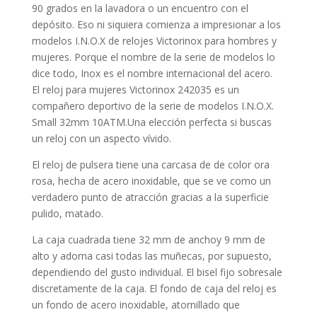
90 grados en la lavadora o un encuentro con el
depósito. Eso ni siquiera comienza a impresionar a los
modelos I.N.O.X de relojes Victorinox para hombres y
mujeres. Porque el nombre de la serie de modelos lo
dice todo, Inox es el nombre internacional del acero.
El reloj para
mujeres
Victorinox 242035 es un
compañero deportivo de la serie de modelos I.N.O.X.
Small 32mm 10ATM.Una elección perfecta si buscas
un reloj con un aspecto vívido.
El reloj de pulsera tiene una carcasa de de color ora
rosa, hecha de
acero inoxidable
, que se ve como un
verdadero punto de atracción gracias a la superficie
pulido, matado
.
La caja
cuadrada
tiene 32 mm de anchoy 9 mm de
alto y adorna casi todas las muñecas, por supuesto,
dependiendo del gusto individual. El bisel
fijo
sobresale
discretamente de la caja. El fondo de caja del reloj es
un fondo de acero inoxidable, atornillado que