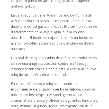
verdadero punto de atracción gracias a la superficie
matado, pulido
.
La caja
redonda
tiene 46 mm de anchoy 15 mm de
alto y adorna casi todas las muñecas, por supuesto,
dependiendo del gusto individual. El bisel
fijo
sobresale
discretamente de la caja al igual que la corona
atornillada
. El fondo de caja del reloj es un fondo de
acero inoxidable, atornillado que completa un diseño
atractivo.
El cristal de reloj tipo «
vidrio de zafiro, antirreflectante
»
ofrece una amplia protección contra arañazos y
lesiones accidentales. Debajo está la esfera del nuevo
reloj de tus sueños en el color
azul
.
En el corazón de este reloj se encuentra un
movimiento de cuarzo (con batería)
que, como es
habitual en los relojes TW-Steel, garantiza un
cronometraje preciso y ofrece las siguientes funciones:
hora, minuto, segundo, fecha, cronógrafo, día de la