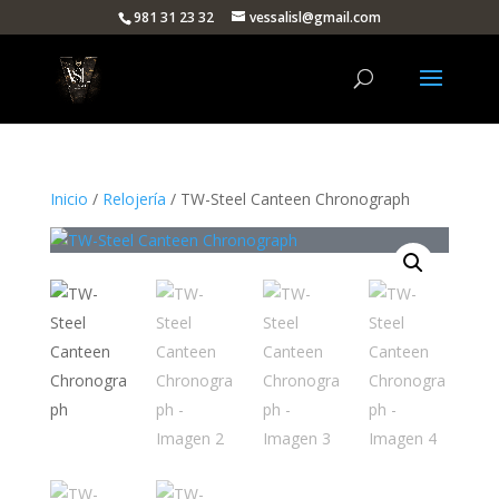
981 31 23 32
vessalisl@gmail.com
Inicio
/
Relojería
/ TW-Steel Canteen Chronograph