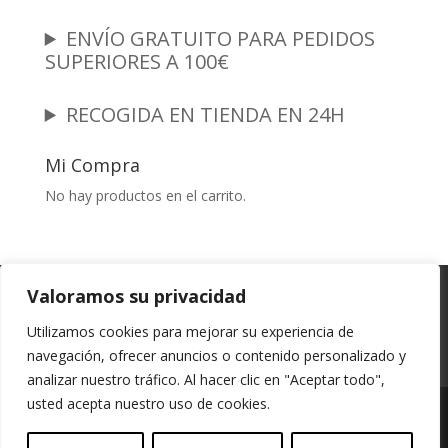
ENVÍO GRATUITO PARA PEDIDOS
SUPERIORES A 100€
RECOGIDA EN TIENDA EN 24H
Mi Compra
No hay productos en el carrito.
Garantia y Autenticidad
Aviso Legal
Valoramos su privacidad
Términos y Condiciones
Políticas de Envío
Utilizamos cookies para mejorar su experiencia de
Política de Privacidad
Políticas de Cookies
navegación, ofrecer anuncios o contenido personalizado y
Mi cuenta
analizar nuestro tráfico. Al hacer clic en "Aceptar todo",
usted acepta nuestro uso de cookies.
Vessali Joyería, derechos de autor protegidos