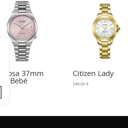
suyosa 37mm
Citizen Lady
sa Bebé
349,00
€
,00
€
érminos y Condiciones
Políticas de Envío
Política de Privac