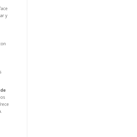
face
ar y
e
con
s
ade
los
frece
a
.