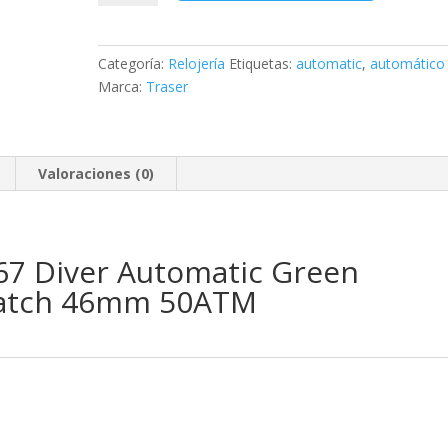
P67
Diver
Automatic
Categoría:
Relojería
Etiquetas:
automatic
,
automático
Green
Marca:
Traser
Special
Set
Mens
Watch
Valoraciones (0)
cantidad
67 Diver Automatic Green
Watch 46mm 50ATM