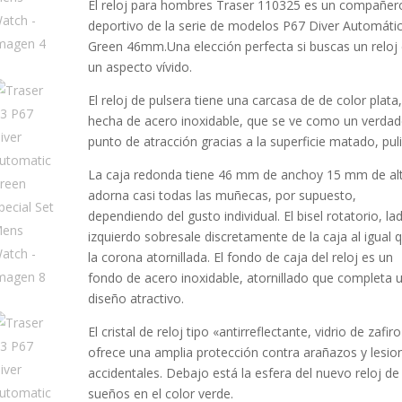
El reloj para
hombres
Traser 110325 es un compañer
deportivo de la serie de modelos P67 Diver Automáti
Green 46mm.Una elección perfecta si buscas un reloj
un aspecto vívido.
El reloj de pulsera tiene una carcasa de de color plata
hecha de
acero inoxidable
, que se ve como un verda
punto de atracción gracias a la superficie
matado, pul
La caja
redonda
tiene 46 mm de anchoy 15 mm de al
adorna casi todas las muñecas, por supuesto,
dependiendo del gusto individual. El bisel
rotatorio, la
izquierdo
sobresale discretamente de la caja al igual 
la corona
atornillada
. El fondo de caja del reloj es un
fondo de acero inoxidable, atornillado que completa 
diseño atractivo.
El cristal de reloj tipo «
antirreflectante, vidrio de zafiro
ofrece una amplia protección contra arañazos y lesio
accidentales. Debajo está la esfera del nuevo reloj de
sueños en el color
verde
.