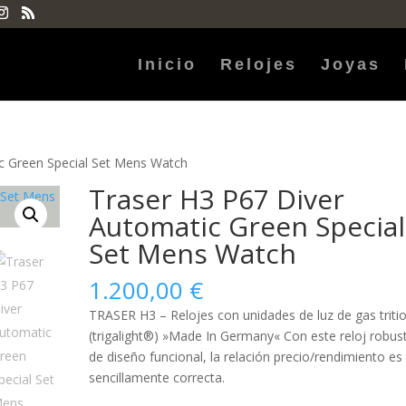
Inicio
Relojes
Joyas
c Green Special Set Mens Watch
Traser H3 P67 Diver
Automatic Green Special
Set Mens Watch
1.200,00
€
TRASER H3 – Relojes con unidades de luz de gas triti
(trigalight®) »Made In Germany« Con este reloj robus
de diseño funcional, la relación precio/rendimiento es
sencillamente correcta.