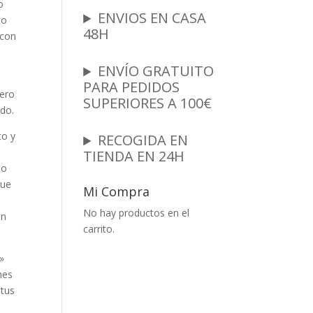
o
ENVIOS EN CASA
co
48H
 con
ENVÍO GRATUITO
,
PARA PEDIDOS
dero
SUPERIORES A 100€
ido
.
to y
RECOGIDA EN
TIENDA EN 24H
do
que
Mi Compra
No hay productos en el
un
carrito.
»
nes
 tus