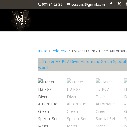
981 31 23 32
vessalisl@gmail.com
Inicio
/
Relojería
/ Traser H3 P67 Diver Automati