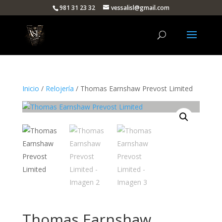
981 31 23 32
vessalisl@gmail.com
Inicio
/
Relojería
/ Thomas Earnshaw Prevost Limited
Thomas Earnshaw