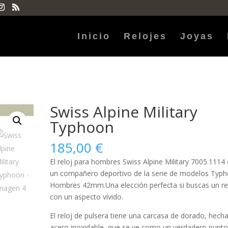
Inicio
Relojes
Joyas
Swiss Alpine Military
Typhoon
185,00
€
El reloj para
hombres
Swiss Alpine Military 7005.1114 
un compañero deportivo de la serie de modelos Typ
Hombres 42mm.Una elección perfecta si buscas un re
con un aspecto vívido.
El reloj de pulsera tiene una carcasa de dorado, hech
acero inoxidable
, que se ve como un verdadero punto