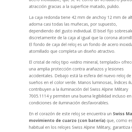
atracción gracias a la superficie
matado, pulido
.
La caja
redonda
tiene 42 mm de anchoy 12 mm de al
adorna casi todas las muñecas, por supuesto,
dependiendo del gusto individual. El bisel
fijo
sobresal
discretamente de la caja al igual que la corona
atornil
El fondo de caja del reloj es un fondo de acero inoxid
atornillado que completa un diseño atractivo.
El cristal de reloj tipo «
vidrio mineral, templado
» ofrec
una amplia protección contra arañazos y lesiones
accidentales. Debajo está la esfera del nuevo reloj de
sueños en el color
verde
. Manos luminosas, Índices il
contribuyen a la iluminación del Swiss Alpine Military
7005.1114 y permiten una buena legibilidad incluso en
condiciones de iluminación desfavorables.
En el corazón de este reloj se encuentra un
Swiss M
movimiento de cuarzo (con batería)
que, como e
habitual en los relojes Swiss Alpine Military, garantiza