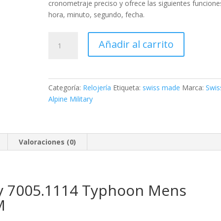
cronometraje preciso y ofrece las siguientes funcione
hora, minuto, segundo, fecha
.
Swiss
Añadir al carrito
Alpine
Military
Typhoon
cantidad
Categoría:
Relojería
Etiqueta:
swiss made
Marca:
Swis
Alpine Military
Valoraciones (0)
ary 7005.1114 Typhoon Mens
M