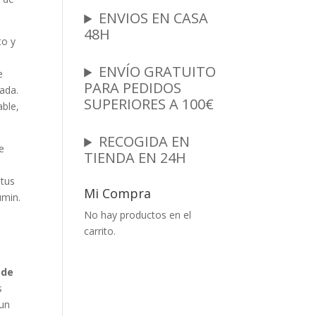
ENVIOS EN CASA
48H
to y
ENVÍO GRATUITO
e
PARA PEDIDOS
lada
.
SUPERIORES A 100€
able,
RECOGIDA EN
e
TIENDA EN 24H
 tus
Mi Compra
umin.
No hay productos en el
carrito.
ade
s
 un