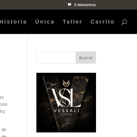
0 elementos
Historia
Única
Taller
Carrito
Buscar
es
hoon
loj
a de
 de