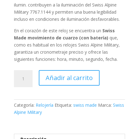
ilumin. contribuyen a la iluminación del Swiss Alpine
Military 7767.1144 y permiten una buena legibilidad
incluso en condiciones de iluminación desfavorables.
En el corazón de este reloj se encuentra un
Swiss
Made
movimiento de cuarzo (con batería)
que,
como es habitual en los relojes Swiss Alpine Military,
garantiza un cronometraje preciso y ofrece las
siguientes funciones:
hora, minuto, segundo, fecha
.
Swiss
Añadir al carrito
Alpine
Military
Ladies
Watch
Categoría:
Relojería
Etiqueta:
swiss made
Marca:
Swiss
Argos
Alpine Military
two
tone
green
cantidad