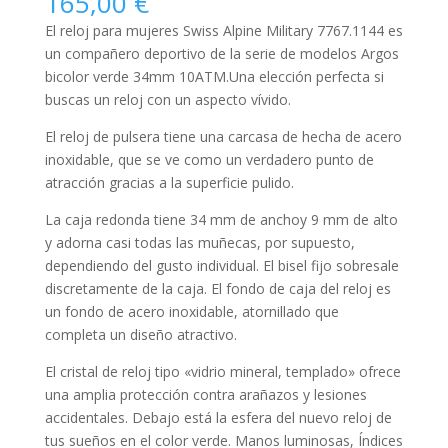
165,00
€
El reloj para
mujeres
Swiss Alpine Military 7767.1144 es
un compañero deportivo de la serie de modelos Argos
bicolor verde 34mm 10ATM.Una elección perfecta si
buscas un reloj con un aspecto vívido.
El reloj de pulsera tiene una carcasa de hecha de
acero
inoxidable
, que se ve como un verdadero punto de
atracción gracias a la superficie
pulido
.
La caja
redonda
tiene 34 mm de anchoy 9 mm de alto
y adorna casi todas las muñecas, por supuesto,
dependiendo del gusto individual. El bisel
fijo
sobresale
discretamente de la caja. El fondo de caja del reloj es
un fondo de acero inoxidable, atornillado que
completa un diseño atractivo.
El cristal de reloj tipo «
vidrio mineral, templado
» ofrece
una amplia protección contra arañazos y lesiones
accidentales. Debajo está la esfera del nuevo reloj de
tus sueños en el color
verde
. Manos luminosas, Índices