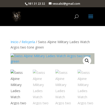
981 31 23 32
vessalisl@gmail.com
Inicio
/
Relojería
/ Swiss Alpine Military Ladies Watch
Argos two tone green