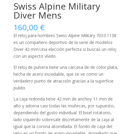
Swiss Alpine Military
Diver Mens
160,00
€
El reloj para
hombres
Swiss Alpine Military 7053.1138
es un compañero deportivo de la serie de modelos
Diver 42 mm.Una elección perfecta si buscas un reloj
con un aspecto vívido.
El reloj de pulsera tiene una carcasa de de color plata,
hecha de
acero inoxidable
, que se ve como un
verdadero punto de atracción gracias a la superficie
pulido
.
La caja
redonda
tiene 42 mm de anchoy 11 mm de
alto y adorna casi todas las muñecas, por supuesto,
dependiendo del gusto individual. El bisel
rotatorio,
lado izquierdo
sobresale discretamente de la caja al
igual que la corona
atornillada
. El fondo de caja del
reloj es un fondo de acero inoxidable, atornillado que