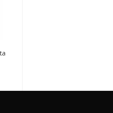
ta
idad
Políticas de Cookies
Mi cuenta