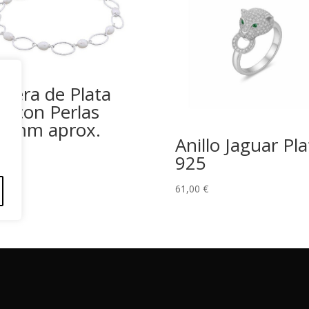
lsera de Plata
5 con Perlas
7mm aprox.
Anillo Jaguar Pla
00
€
925
61,00
€
érminos y Condiciones
Políticas de Envío
Política de Privac
pyright).