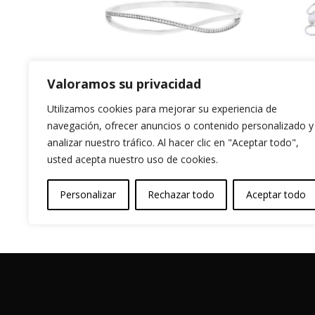
Valoramos su privacidad
Brazalete plata
Pu
925 con circonita
92
Utilizamos cookies para mejorar su experiencia de
navegación, ofrecer anuncios o contenido personalizado y
4X
122,99
€
analizar nuestro tráfico. Al hacer clic en "Aceptar todo",
36,
usted acepta nuestro uso de cookies.
Personalizar
Rechazar todo
Aceptar todo
Garantia y Autenticidad
Aviso Legal
T
Vessali Joyería, derechos de autor protegidos (Co