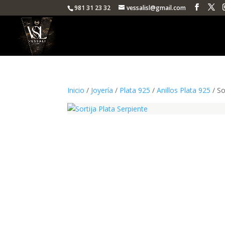
981 31 23 32
vessalisl@gmail.com
Inicio
/
Joyería
/
Plata 925
/
Anillos Plata 925
/ So