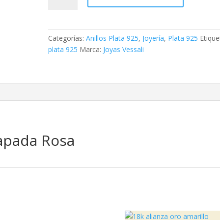
925
Chapada
Rosa
Categorías:
Anillos Plata 925
,
Joyería
,
Plata 925
Etique
cantidad
plata 925
Marca:
Joyas Vessali
hapada Rosa