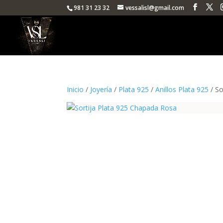
981 31 23 32
vessalisl@gmail.com
Inicio
/
Joyería
/
Plata 925
/
Anillos Plata 925
/ So