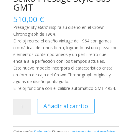
GMT
510,00
€
Presage’ Style60’s’ inspira su diseño en el Crown
Chronograph de 1964.
El reloj recrea el diseño vintage de 1964 con gamas
cromáticas de tonos tierra, logrando así una pieza con
elementos contemporáneos y un perfil retro que
encaja a la perfección con los tiempos actuales.
Este nuevo modelo incorpora el característico cristal
en forma de caja del Crown Chronograph original y
agujas de diseño puntiagudo.
El reloj funciona con el calibre automático GMT 4R34.
Seiko
Añadir al carrito
Presage
Style
60s
GMT
Categoría:
Relojería
Etiquetas:
automatic
,
automático