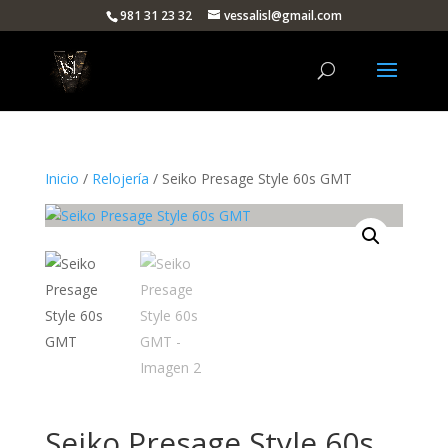
981 31 23 32
vessalisl@gmail.com
Inicio
/
Relojería
/ Seiko Presage Style 60s GMT
Seiko Presage Style 60s