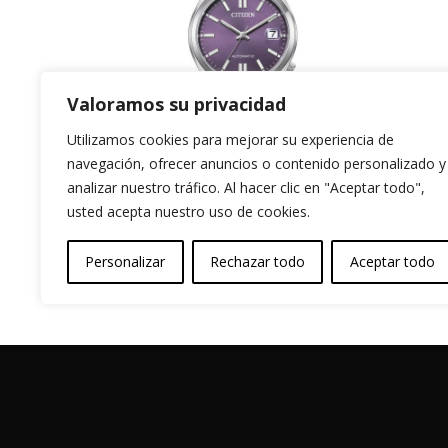
Valoramos su privacidad
Utilizamos cookies para mejorar su experiencia de
navegación, ofrecer anuncios o contenido personalizado y
Tsuyosa 37mm
Ci
analizar nuestro tráfico. Al hacer clic en "Aceptar todo",
usted acepta nuestro uso de cookies.
Púrpura
199
299,00
€
Personalizar
Rechazar todo
Aceptar todo
Garantia y Autenticidad
Aviso Legal
T
Vessali Joyería, derechos de autor protegidos (Co