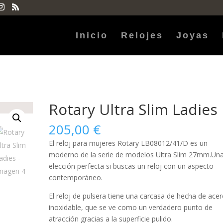
Inicio
Relojes
Joyas
Rotary Ultra Slim Ladies
205,00
€
El reloj para
mujeres
Rotary LB08012/41/D es un
moderno de la serie de modelos Ultra Slim 27mm.Un
elección perfecta si buscas un reloj con un aspecto
contemporáneo.
El reloj de pulsera tiene una carcasa de hecha de
acer
inoxidable
, que se ve como un verdadero punto de
atracción gracias a la superficie
pulido
.