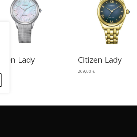
tizen Lady
Citizen Lady
,00
€
269,00
€
érminos y Condiciones
Políticas de Envío
Política de Privac
pyright).