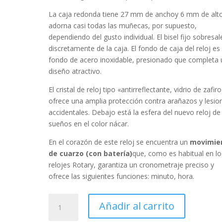
La caja
redonda
tiene 27 mm de anchoy 6 mm de alto
adorna casi todas las muñecas, por supuesto,
dependiendo del gusto individual. El bisel
fijo
sobresal
discretamente de la caja. El fondo de caja del reloj es
fondo de acero inoxidable, presionado que completa 
diseño atractivo.
El cristal de reloj tipo «
antirreflectante, vidrio de zafiro
ofrece una amplia protección contra arañazos y lesio
accidentales. Debajo está la esfera del nuevo reloj de
sueños en el color
nácar
.
En el corazón de este reloj se encuentra un
movimie
de cuarzo (con batería)
que, como es habitual en lo
relojes Rotary, garantiza un cronometraje preciso y
ofrece las siguientes funciones:
minuto, hora
.
Rotary
Añadir al carrito
Ultra
Slim