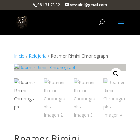
981 31 23 32
vessalisl@gmail.com
Inicio
/
Relojería
/ Roamer Rimini Chronograph
Roamer Rimini