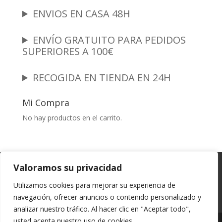
ENVIOS EN CASA 48H
ENVÍO GRATUITO PARA PEDIDOS
SUPERIORES A 100€
RECOGIDA EN TIENDA EN 24H
Mi Compra
No hay productos en el carrito.
Garantia y Autenticidad
Aviso Legal
Valoramos su privacidad
Términos y Condiciones
Políticas de Envío
Utilizamos cookies para mejorar su experiencia de
Política de Privacidad
Políticas de Cookies
navegación, ofrecer anuncios o contenido personalizado y
Mi cuenta
analizar nuestro tráfico. Al hacer clic en "Aceptar todo",
usted acepta nuestro uso de cookies.