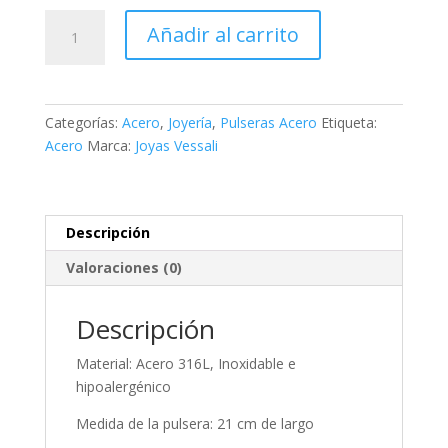
Pulsera
Añadir al carrito
de
acero
y
cuero
Categorías:
Acero
,
Joyería
,
Pulseras Acero
Etiqueta:
triple
Acero
Marca:
Joyas Vessali
cilindrica
cantidad
Descripción
Valoraciones (0)
Descripción
Material: Acero 316L, Inoxidable e
hipoalergénico
Medida de la pulsera: 21 cm de largo