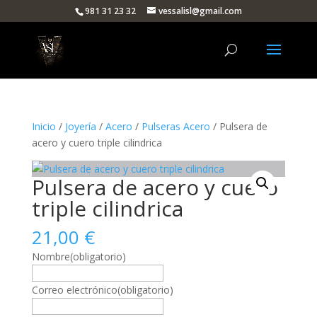
981 31 23 32
vessalisl@gmail.com
Inicio
/
Joyería
/
Acero
/
Pulseras Acero
/ Pulsera de
acero y cuero triple cilindrica
Pulsera de acero y cuero
triple cilindrica
21,00
€
Nombre
(obligatorio)
Correo electrónico
(obligatorio)