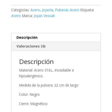
y
cuero
Categorías:
Acero
,
Joyería
,
Pulseras Acero
Etiqueta:
negro
Acero
Marca:
Joyas Vessali
motivo
greca
cantidad
Descripción
Valoraciones (0)
Descripción
Material: Acero 316L, Inoxidable e
hipoalergénico
Medida de la pulsera: 22 cm de largo
Color: Negro
Cierre: Magnético