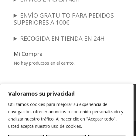
ENVÍO GRATUITO PARA PEDIDOS
SUPERIORES A 100€
RECOGIDA EN TIENDA EN 24H
Mi Compra
No hay productos en el carrito.
Garantia y Autenticidad
Aviso Legal
Valoramos su privacidad
Términos y Condiciones
Políticas de Envío
Utilizamos cookies para mejorar su experiencia de
Política de Privacidad
Políticas de Cookies
navegación, ofrecer anuncios o contenido personalizado y
Mi cuenta
analizar nuestro tráfico. Al hacer clic en "Aceptar todo",
usted acepta nuestro uso de cookies.