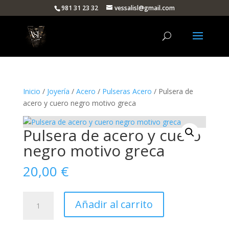
981 31 23 32
vessalisl@gmail.com
Inicio
/
Joyería
/
Acero
/
Pulseras Acero
/ Pulsera de
acero y cuero negro motivo greca
Pulsera de acero y cuero
negro motivo greca
20,00
€
Pulsera
Añadir al carrito
de
acero