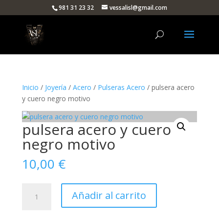
981 31 23 32
vessalisl@gmail.com
Inicio
/
Joyería
/
Acero
/
Pulseras Acero
/ pulsera acero
y cuero negro motivo
pulsera acero y cuero
negro motivo
10,00
€
pulsera
Añadir al carrito
acero
y