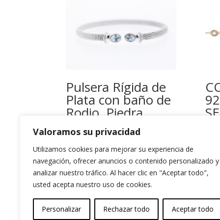
Pulsera Rígida de
C
Plata con baño de
92
Rodio. Piedra
S
natural y circonita.
7
Valoramos su privacidad
P
144,99
€
C
Utilizamos cookies para mejorar su experiencia de
A
navegación, ofrecer anuncios o contenido personalizado y
C
analizar nuestro tráfico. Al hacer clic en "Aceptar todo",
usted acepta nuestro uso de cookies.
B
71,
Personalizar
Rechazar todo
Aceptar todo