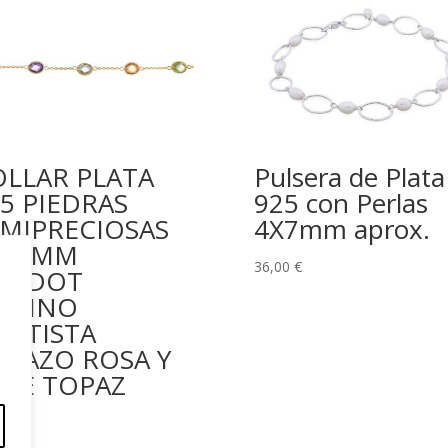
OLLAR PLATA
Pulsera de Plata
5 PIEDRAS
925 con Perlas
EMIPRECIOSAS
4X7mm aprox.
X10MM
36,00
€
ERIDOT
ITRINO
MATISTA
URAZO ROSA Y
LUE TOPAZ
99
€