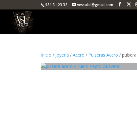
981 31 23 32
vessalisl@gmail.com
Inicio
/
Joyería
/
Acero
/
Pulseras Acero
/ pulsera