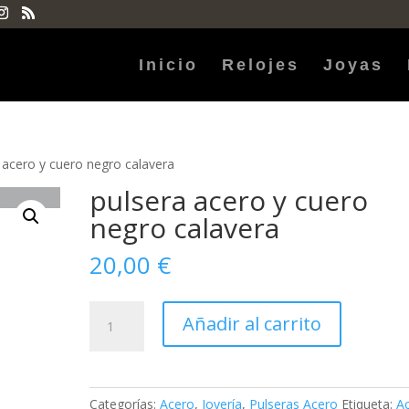
Inicio
Relojes
Joyas
 acero y cuero negro calavera
pulsera acero y cuero
negro calavera
20,00
€
pulsera
Añadir al carrito
acero
y
cuero
negro
Categorías:
Acero
,
Joyería
,
Pulseras Acero
Etiqueta:
A