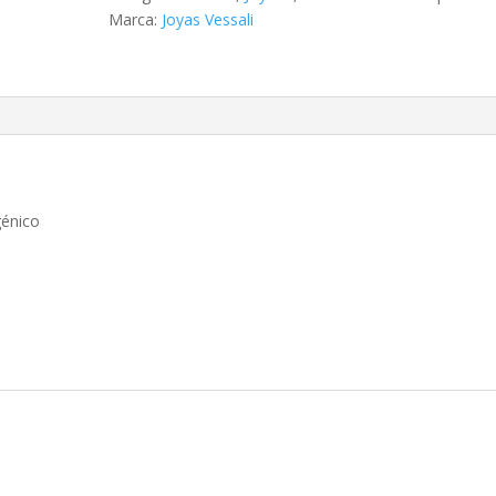
calavera
Marca:
Joyas Vessali
cantidad
génico