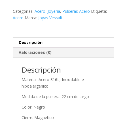
cuero
negro
Categorías:
Acero
,
Joyería
,
Pulseras Acero
Etiqueta:
3
Acero
Marca:
Joyas Vessali
calavera
cantidad
Descripción
Valoraciones (0)
Descripción
Material: Acero 316L, Inoxidable e
hipoalergénico
Medida de la pulsera: 22 cm de largo
Color: Negro
Cierre: Magnético