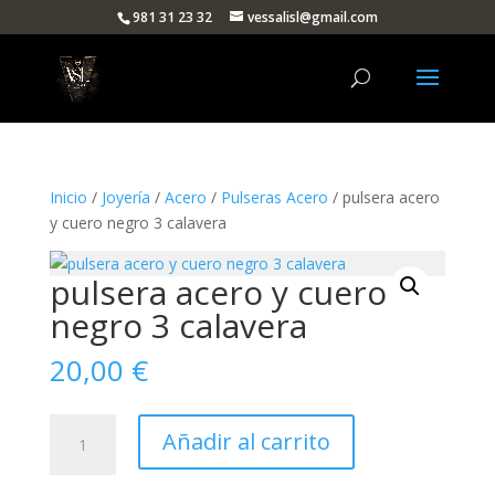
981 31 23 32
vessalisl@gmail.com
Inicio
/
Joyería
/
Acero
/
Pulseras Acero
/ pulsera acero
y cuero negro 3 calavera
pulsera acero y cuero
negro 3 calavera
20,00
€
pulsera
Añadir al carrito
acero
y