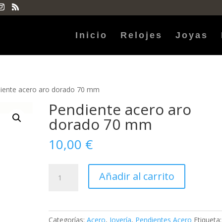
Inicio
Relojes
Joyas
iente acero aro dorado 70 mm
Pendiente acero aro
dorado 70 mm
10,00
€
Pendiente
Añadir al carrito
acero
aro
dorado
70
Categorías:
Acero
,
Joyería
,
Pendientes Acero
Etiqueta: