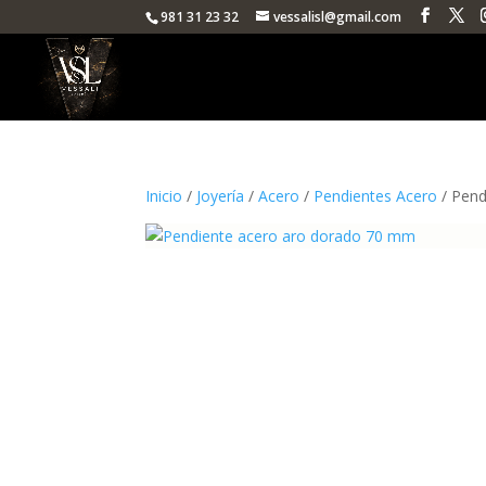
981 31 23 32
vessalisl@gmail.com
Inicio
/
Joyería
/
Acero
/
Pendientes Acero
/ Pend