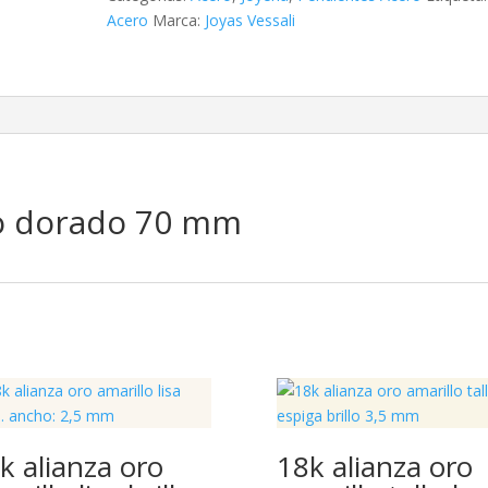
mm
Acero
Marca:
Joyas Vessali
cantidad
ro dorado 70 mm
k alianza oro
18k alianza oro