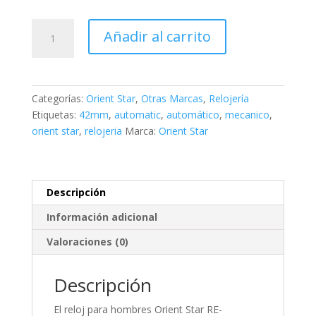
Orient
Añadir al carrito
Star
Sports
Automatic
42mm
Categorías:
Orient Star
,
Otras Marcas
,
Relojería
cantidad
Etiquetas:
42mm
,
automatic
,
automático
,
mecanico
,
orient star
,
relojeria
Marca:
Orient Star
Descripción
Información adicional
Valoraciones (0)
Descripción
El reloj para
hombres
Orient Star RE-