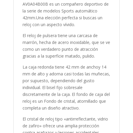
AV0A04B00B es un compañero deportivo de
la serie de modelos Sports automático
42mm.Una elección perfecta si buscas un
reloj con un aspecto vívido.
El reloj de pulsera tiene una carcasa de
marrón, hecha de
acero inoxidable
, que se ve
como un verdadero punto de atracción
gracias a la superficie
matado, pulido
.
La caja
redonda
tiene 42 mm de anchoy 14
mm de alto y adorna casi todas las muñecas,
por supuesto, dependiendo del gusto
individual. El bisel
fijo
sobresale
discretamente de la caja. El fondo de caja del
reloj es un Fondo de cristal, atornillado que
completa un diseño atractivo.
El cristal de reloj tipo «
antirreflectante, vidrio
de zafiro
» ofrece una amplia protección
contra arañazos y lesiones accidentales.