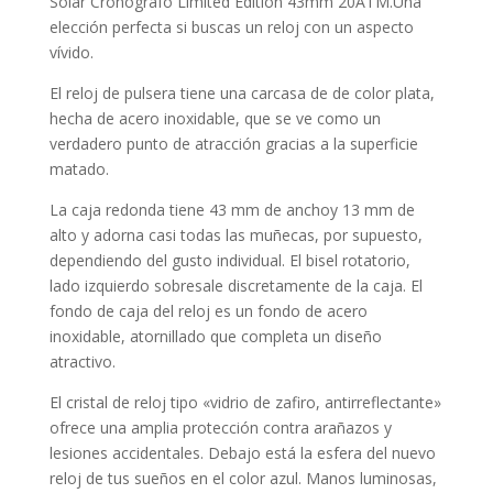
Solar Cronógrafo Limited Edition 43mm 20ATM.Una
elección perfecta si buscas un reloj con un aspecto
vívido.
El reloj de pulsera tiene una carcasa de de color plata,
hecha de
acero inoxidable
, que se ve como un
verdadero punto de atracción gracias a la superficie
matado
.
La caja
redonda
tiene 43 mm de anchoy 13 mm de
alto y adorna casi todas las muñecas, por supuesto,
dependiendo del gusto individual. El bisel
rotatorio,
lado izquierdo
sobresale discretamente de la caja. El
fondo de caja del reloj es un fondo de acero
inoxidable, atornillado que completa un diseño
atractivo.
El cristal de reloj tipo «
vidrio de zafiro, antirreflectante
»
ofrece una amplia protección contra arañazos y
lesiones accidentales. Debajo está la esfera del nuevo
reloj de tus sueños en el color
azul
. Manos luminosas,