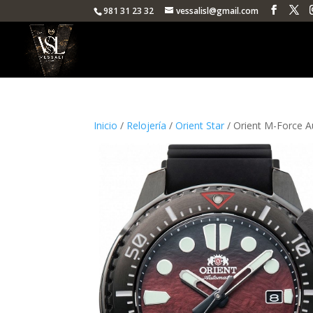
981 31 23 32
vessalisl@gmail.com
Inicio
/
Relojería
/
Orient Star
/ Orient M-Force A