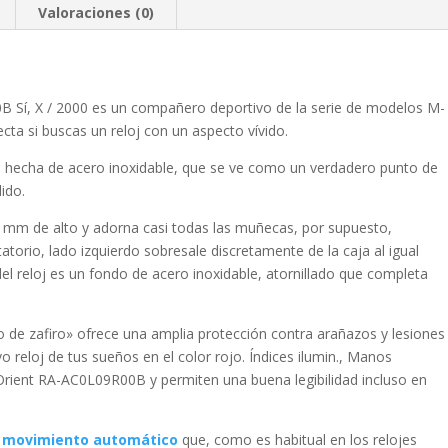
Valoraciones (0)
 Sí, X / 2000 es un compañero deportivo de la serie de modelos M-
a si buscas un reloj con un aspecto vívido.
s, hecha de
acero inoxidable
, que se ve como un verdadero punto de
lido
.
mm de alto y adorna casi todas las muñecas, por supuesto,
tatorio, lado izquierdo
sobresale discretamente de la caja al igual
del reloj es un fondo de acero inoxidable, atornillado que completa
io de zafiro
» ofrece una amplia protección contra arañazos y lesiones
vo reloj de tus sueños en el color
rojo
. Índices ilumin., Manos
 Orient RA-AC0L09R00B y permiten una buena legibilidad incluso en
n
movimiento automático
que, como es habitual en los relojes