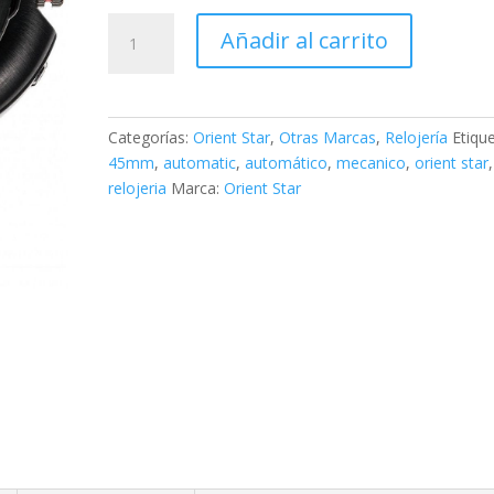
Orient
Añadir al carrito
M-
Force
Automatic
Limited
Categorías:
Orient Star
,
Otras Marcas
,
Relojería
Etique
Edition
45mm
,
automatic
,
automático
,
mecanico
,
orient star
,
45mm
relojeria
Marca:
Orient Star
cantidad