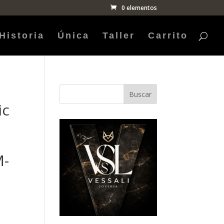
0 elementos
Historia
Única
Taller
Carrito
Buscar
ic
M-