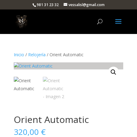
981 31 23 32
vessalisl@gmail.com
Inicio
/
Relojería
/ Orient Automatic
Orient Automatic
320,00
€