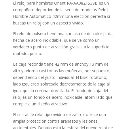
El reloj para
hombres
Orient RA-AA0821S39B es un
compañero deportivo de la serie de modelos Reloj
Hombre Automatico 42mm.Una elección perfecta si
buscas un reloj con un aspecto vívido.
El reloj de pulsera tiene una carcasa de de color plata,
hecha de
acero inoxidable
, que se ve como un
verdadero punto de atracción gracias a la superficie
matado, pulido
.
La caja
redonda
tiene 42 mm de anchoy 13 mm de
alto y adorna casi todas las muñecas, por supuesto,
dependiendo del gusto individual. El bisel
rotatorio,
lado izquierdo
sobresale discretamente de la caja al
igual que la corona
atornillada
. El fondo de caja del
reloj es un fondo de acero inoxidable, atornillado que
completa un diseño atractivo.
El cristal de reloj tipo «
vidrio de zafiro
» ofrece una
amplia protección contra arañazos y lesiones
accidentales. Debajo está la esfera del nuevo reloj de