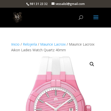
981 31 23 32
vessalisl@gmail.com
Inicio
/
Relojería
/
Maurice Lacroix
/ Maurice Lacroix
Aikon Ladies Watch Quartz 40mm