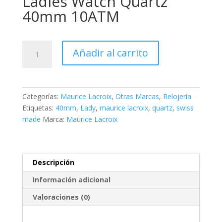
Ladies Watch Quartz
40mm 10ATM
Maurice
Añadir al carrito
Lacroix
Aikon
Ladies
Watch
Categorías:
Maurice Lacroix
,
Otras Marcas
,
Relojería
Quartz
Etiquetas:
40mm
,
Lady
,
maurice lacroix
,
quartz
,
swiss
40mm
made
Marca:
Maurice Lacroix
cantidad
Descripción
Información adicional
Valoraciones (0)