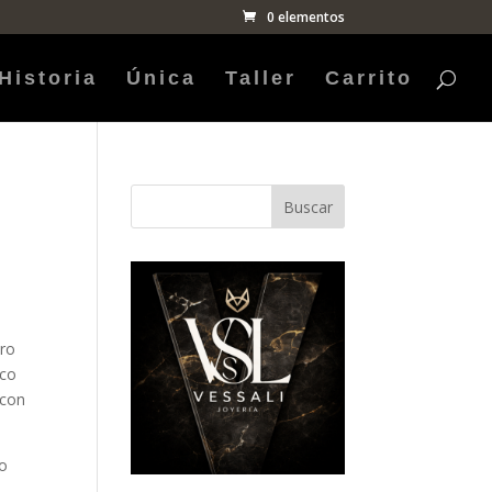
0 elementos
Historia
Única
Taller
Carrito
Buscar
ro
ico
 con
o