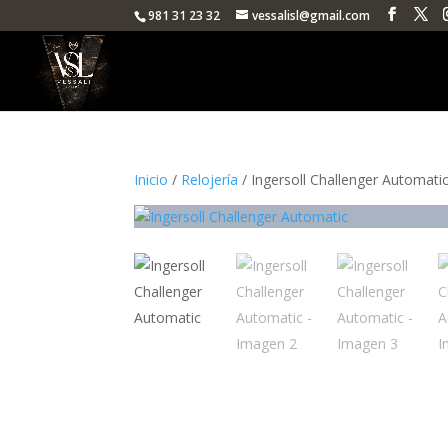
981 31 23 32
vessalisl@gmail.com
Inicio
/
Relojería
/ Ingersoll Challenger Automati