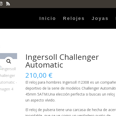
Inicio
Relojes
Joyas
c
Ingersoll Challenger
Automatic
210,00
€
El reloj para
hombres
Ingersoll I12308 es un compañe
deportivo de la serie de modelos Challenger Automát
45mm 5ATM.Una elección perfecta si buscas un reloj
un aspecto vívido.
El reloj de pulsera tiene una carcasa de hecha de
acer
inoxidable
, que se ve como un verdadero punto de