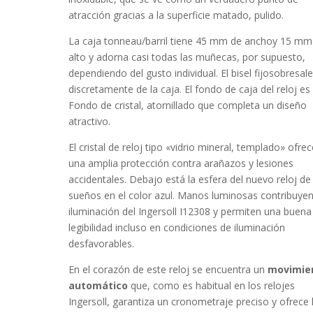
atracción gracias a la superficie
matado, pulido
.
La caja
tonneau/barril
tiene 45 mm de anchoy 15 mm
alto y adorna casi todas las muñecas, por supuesto,
dependiendo del gusto individual. El bisel
fijo
sobresal
discretamente de la caja. El fondo de caja del reloj es
Fondo de cristal, atornillado que completa un diseño
atractivo.
El cristal de reloj tipo «
vidrio mineral, templado
» ofrec
una amplia protección contra arañazos y lesiones
accidentales. Debajo está la esfera del nuevo reloj de
sueños en el color
azul
. Manos luminosas contribuyen
iluminación del Ingersoll I12308 y permiten una buena
legibilidad incluso en condiciones de iluminación
desfavorables.
En el corazón de este reloj se encuentra un
movimie
automático
que, como es habitual en los relojes
Ingersoll, garantiza un cronometraje preciso y ofrece 