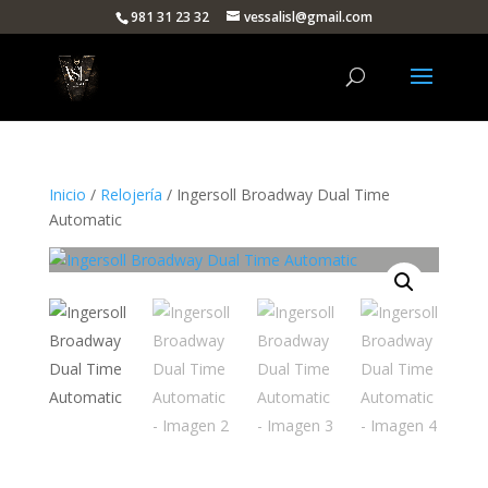
981 31 23 32
vessalisl@gmail.com
Inicio
/
Relojería
/ Ingersoll Broadway Dual Time
Automatic