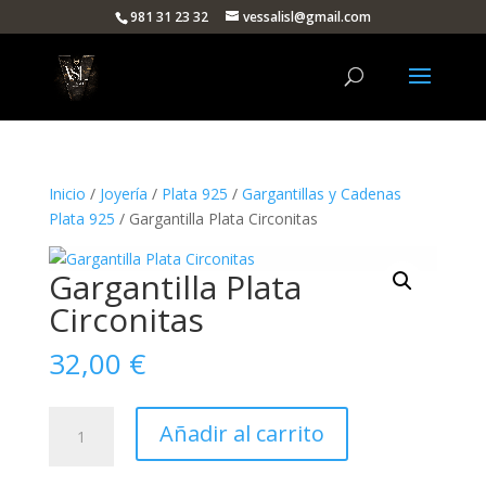
981 31 23 32
vessalisl@gmail.com
Inicio
/
Joyería
/
Plata 925
/
Gargantillas y Cadenas
Plata 925
/ Gargantilla Plata Circonitas
Gargantilla Plata
Circonitas
32,00
€
Gargantilla
Añadir al carrito
Plata
Circonitas