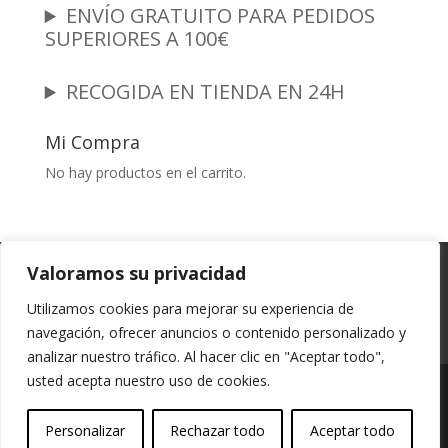
ENVÍO GRATUITO PARA PEDIDOS
SUPERIORES A 100€
RECOGIDA EN TIENDA EN 24H
Mi Compra
No hay productos en el carrito.
Garantia y Autenticidad
Aviso Legal
Valoramos su privacidad
Términos y Condiciones
Políticas de Envío
Utilizamos cookies para mejorar su experiencia de
Política de Privacidad
Políticas de Cookies
navegación, ofrecer anuncios o contenido personalizado y
Mi cuenta
analizar nuestro tráfico. Al hacer clic en "Aceptar todo",
usted acepta nuestro uso de cookies.
Vessali Joyería, derechos de autor protegidos
Personalizar
Rechazar todo
Aceptar todo
(Copyright).