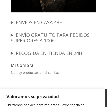
ENVIOS EN CASA 48H
ENVÍO GRATUITO PARA PEDIDOS
SUPERIORES A 100€
RECOGIDA EN TIENDA EN 24H
Mi Compra
No hay productos en el carrito.
Garantia y Autenticidad
Aviso Legal
Valoramos su privacidad
Términos y Condiciones
Políticas de Envío
Utilizamos cookies para mejorar su experiencia de
Política de Privacidad
Políticas de Cookies