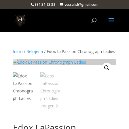
981 31 23 32
vessalisl@gmail.com
Inicio
/
Relojería
/ Edox LaPassion Chronograph Ladies
Edox LaPassion