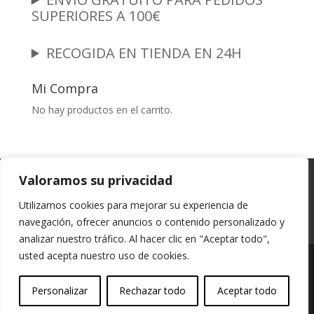
SUPERIORES A 100€
RECOGIDA EN TIENDA EN 24H
Mi Compra
No hay productos en el carrito.
Garantia y Autenticidad
Aviso Legal
Valoramos su privacidad
Términos y Condiciones
Políticas de Envío
Utilizamos cookies para mejorar su experiencia de
Política de Privacidad
Políticas de Cookies
navegación, ofrecer anuncios o contenido personalizado y
Mi cuenta
analizar nuestro tráfico. Al hacer clic en "Aceptar todo",
usted acepta nuestro uso de cookies.
Vessali Joyería, derechos de autor protegidos
Personalizar
Rechazar todo
Aceptar todo
(Copyright).