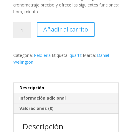
cronometraje preciso y ofrece las siguientes funciones:
hora, minuto
.
Daniel
Añadir al carrito
Wellington
Ladies
Watch
Iconic
Categoría:
Relojería
Etiqueta:
quartz
Marca:
Daniel
Link
Wellington
Capri
cantidad
Descripción
Información adicional
Valoraciones (0)
Descripción