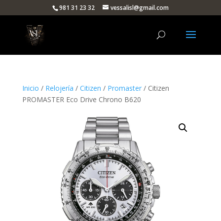
981 31 23 32
vessalisl@gmail.com
Inicio
/
Relojería
/
Citizen
/
Promaster
/ Citizen
PROMASTER Eco Drive Chrono B620