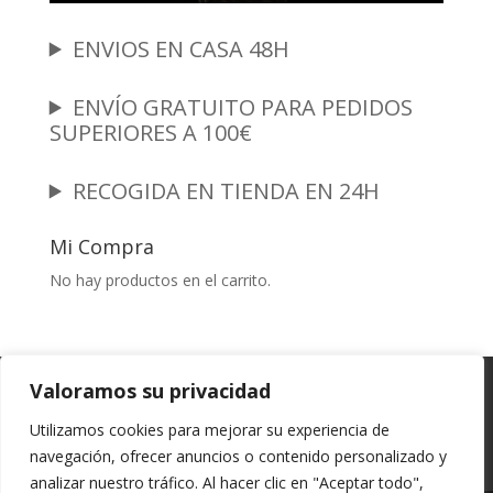
ENVIOS EN CASA 48H
ENVÍO GRATUITO PARA PEDIDOS
SUPERIORES A 100€
RECOGIDA EN TIENDA EN 24H
Mi Compra
No hay productos en el carrito.
Garantia y Autenticidad
Aviso Legal
Valoramos su privacidad
Términos y Condiciones
Políticas de Envío
Utilizamos cookies para mejorar su experiencia de
Política de Privacidad
Políticas de Cookies
navegación, ofrecer anuncios o contenido personalizado y
Mi cuenta
analizar nuestro tráfico. Al hacer clic en "Aceptar todo",