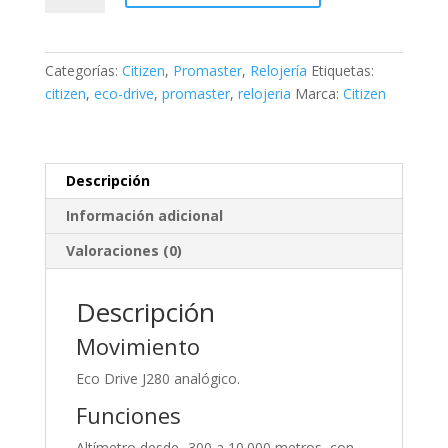
Altichron
Eco
Drive
Categorías:
Citizen
,
Promaster
,
Relojería
Etiquetas:
Super
citizen
,
eco-drive
,
promaster
,
relojeria
Marca:
Citizen
Titanium
cantidad
Descripción
Información adicional
Valoraciones (0)
Descripción
Movimiento
Eco Drive J280 analógico.
Funciones
Altímetro desde -300 a 10.000 metros, con