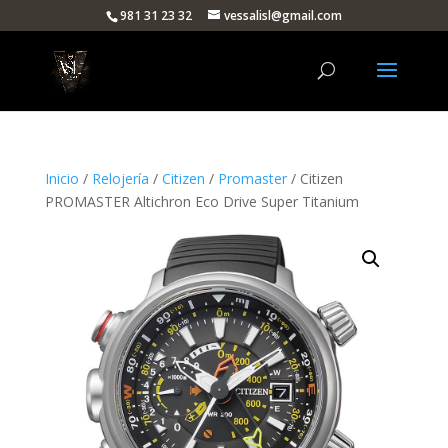
981 31 23 32
vessalisl@gmail.com
Inicio
/
Relojería
/
Citizen
/
Promaster
/ Citizen
PROMASTER Altichron Eco Drive Super Titanium