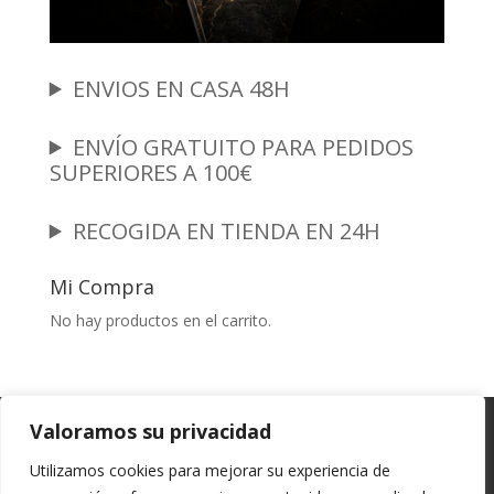
ENVIOS EN CASA 48H
ENVÍO GRATUITO PARA PEDIDOS
SUPERIORES A 100€
RECOGIDA EN TIENDA EN 24H
Mi Compra
No hay productos en el carrito.
Garantia y Autenticidad
Aviso Legal
Valoramos su privacidad
Términos y Condiciones
Políticas de Envío
Utilizamos cookies para mejorar su experiencia de
Política de Privacidad
Políticas de Cookies