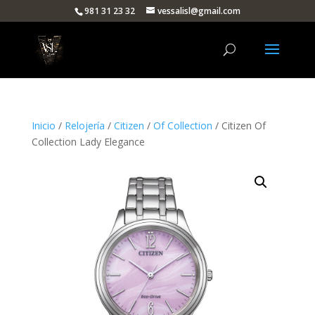
981 31 23 32
vessalisl@gmail.com
Inicio
/
Relojería
/
Citizen
/
Of Collection
/ Citizen Of
Collection Lady Elegance