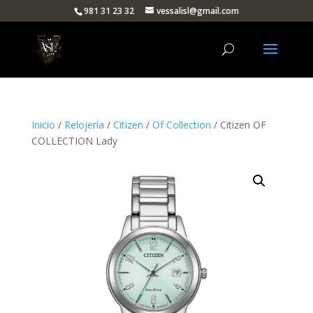
981 31 23 32
vessalisl@gmail.com
Inicio
/
Relojería
/
Citizen
/
Of Collection
/ Citizen OF
COLLECTION Lady