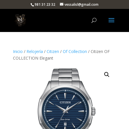
981 31 23 32
vessalisl@gmail.com
Inicio
/
Relojería
/
Citizen
/
Of Collection
/ Citizen OF
COLLECTION Elegant