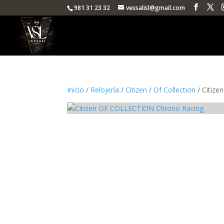
981 31 23 32
vessalisl@gmail.com
Inicio
/
Relojería
/
Citizen
/
Of Collection
/ Citiz