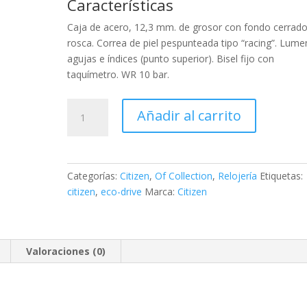
Características
Caja de acero, 12,3 mm. de grosor con fondo cerrado
rosca. Correa de piel pespunteada tipo “racing”. Lume
agujas e índices (punto superior). Bisel fijo con
taquímetro. WR 10 bar.
Citizen
Añadir al carrito
OF
COLLECTION
Chrono
Racing
Categorías:
Citizen
,
Of Collection
,
Relojería
Etiquetas:
cantidad
citizen
,
eco-drive
Marca:
Citizen
Valoraciones (0)