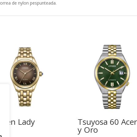
Correa de nylon pespunteada.
tizen Lady
Tsuyosa 60 Ace
y Oro
,00
€