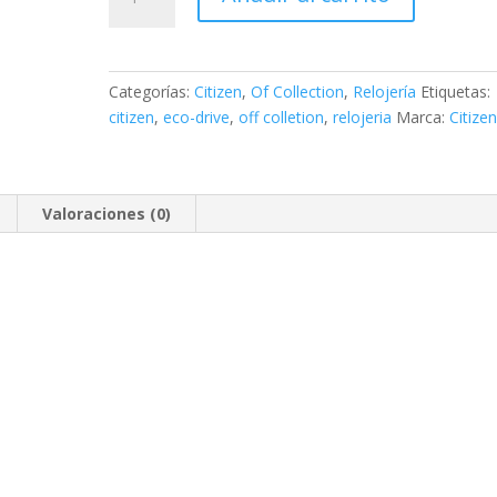
OF
COLLECTION
Caballero
3
Categorías:
Citizen
,
Of Collection
,
Relojería
Etiquetas:
agujas
citizen
,
eco-drive
,
off colletion
,
relojeria
Marca:
Citize
cantidad
Valoraciones (0)