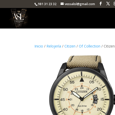
981 31 23 32
vessalisl@gmail.com
Inicio
/
Relojería
/
Citizen
/
Of Collection
/ Citize