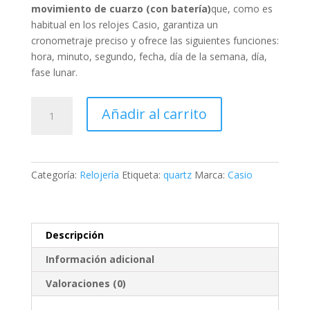
movimiento de cuarzo (con batería)
que, como es
habitual en los relojes Casio, garantiza un
cronometraje preciso y ofrece las siguientes funciones:
hora, minuto, segundo, fecha, día de la semana, día,
fase lunar
.
Casio
Añadir al carrito
Mens
Watch
Timeless
Collection
Categoría:
Relojería
Etiqueta:
quartz
Marca:
Casio
Moonphase
34mm
5ATM
cantidad
Descripción
Información adicional
Valoraciones (0)