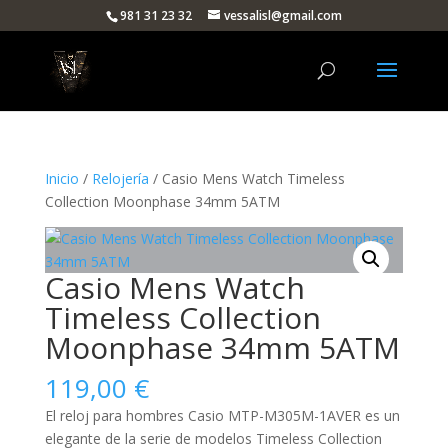
981 31 23 32
vessalisl@gmail.com
Inicio
/
Relojería
/ Casio Mens Watch Timeless
Collection Moonphase 34mm 5ATM
Casio Mens Watch
Timeless Collection
Moonphase 34mm 5ATM
119,00
€
El reloj para
hombres
Casio MTP-M305M-1AVER es un
elegante de la serie de modelos Timeless Collection