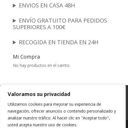
ENVIOS EN CASA 48H
ENVÍO GRATUITO PARA PEDIDOS
SUPERIORES A 100€
RECOGIDA EN TIENDA EN 24H
Mi Compra
No hay productos en el carrito.
Garantia y Autenticidad
Aviso Legal
Valoramos su privacidad
Términos y Condiciones
Políticas de Envío
Utilizamos cookies para mejorar su experiencia de
Política de Privacidad
Políticas de Cookies
navegación, ofrecer anuncios o contenido personalizado y
Mi cuenta
analizar nuestro tráfico. Al hacer clic en "Aceptar todo",
usted acepta nuestro uso de cookies.