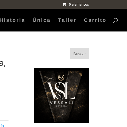
0 elementos
Historia
Única
Taller
Carrito
Buscar
a,
ría