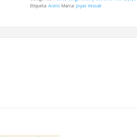
mm
Etiqueta:
Acero
Marca:
Joyas Vessali
x
60
cm
cantidad