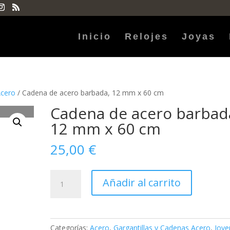
Inicio
Relojes
Joyas
Acero
/ Cadena de acero barbada, 12 mm x 60 cm
Cadena de acero barbad
12 mm x 60 cm
25,00
€
Cadena
Añadir al carrito
de
acero
barbada,
12
Categorías:
Acero
,
Gargantillas y Cadenas Acero
,
Joye