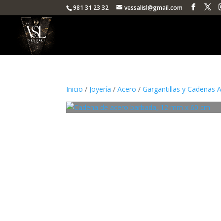
981 31 23 32
vessalisl@gmail.com
Inicio
/
Joyería
/
Acero
/
Gargantillas y Cadenas 