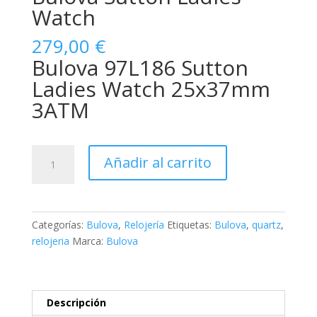
Watch
279,00
€
Bulova 97L186 Sutton
Ladies Watch 25x37mm
3ATM
Bulova
Añadir al carrito
Sutton
Ladies
Watch
cantidad
Categorías:
Bulova
,
Relojería
Etiquetas:
Bulova
,
quartz
,
relojeria
Marca:
Bulova
Descripción