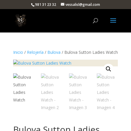
981 31 23 32
vessalisl@gmail.com
Inicio
/
Relojería
/
Bulova
/ Bulova Sutton Ladies Watch
Bulova Sutton Ladies