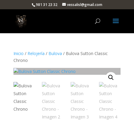
981 31 23 32
vessalisl@gmail.com
Inicio
/
Relojería
/
Bulova
/ Bulova Sutton Classic
Chrono