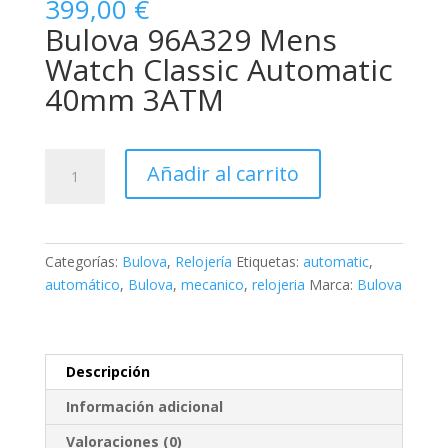
399,00
€
Bulova 96A329 Mens
Watch Classic Automatic
40mm 3ATM
Bulova
Añadir al carrito
Classic
Automatic
cantidad
Categorías:
Bulova
,
Relojería
Etiquetas:
automatic
,
automático
,
Bulova
,
mecanico
,
relojeria
Marca:
Bulova
Descripción
Información adicional
Valoraciones (0)