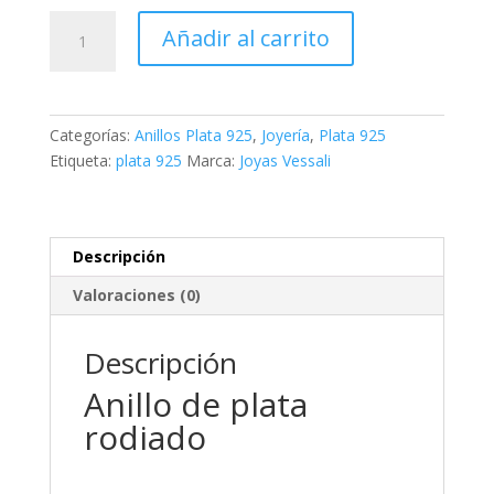
Anillo
Añadir al carrito
de
plata
rodiado
Clavo
Categorías:
Anillos Plata 925
,
Joyería
,
Plata 925
cantidad
Etiqueta:
plata 925
Marca:
Joyas Vessali
Descripción
Valoraciones (0)
Descripción
Anillo de plata
rodiado