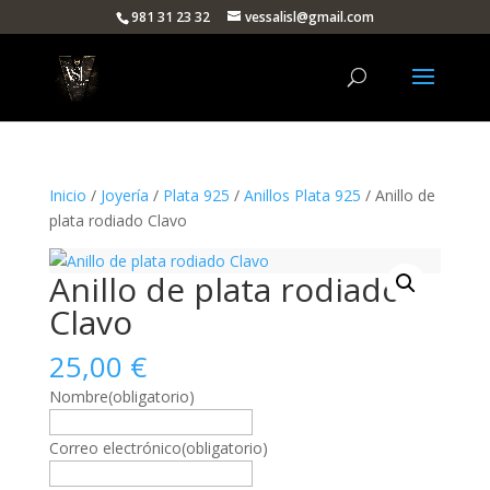
981 31 23 32
vessalisl@gmail.com
Inicio
/
Joyería
/
Plata 925
/
Anillos Plata 925
/ Anillo de
plata rodiado Clavo
Anillo de plata rodiado
Clavo
25,00
€
Nombre
(obligatorio)
Correo electrónico
(obligatorio)