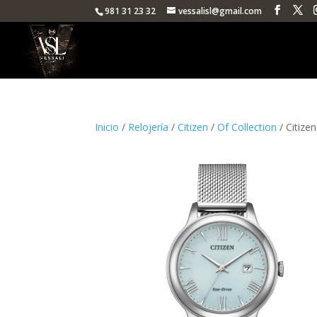
981 31 23 32
vessalisl@gmail.com
Inicio
/
Relojería
/
Citizen
/
Of Collection
/ Citize