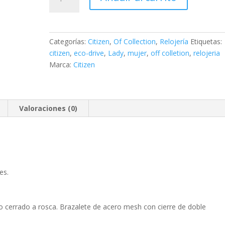
Of
Collection
Lady
Dress
Categorías:
Citizen
,
Of Collection
,
Relojería
Etiquetas:
cantidad
citizen
,
eco-drive
,
Lady
,
mujer
,
off colletion
,
relojeria
Marca:
Citizen
Valoraciones (0)
es.
 cerrado a rosca. Brazalete de acero mesh con cierre de doble