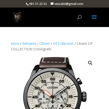
981 31 23 32
vessalisl@gmail.com
Inicio
/
Relojería
/
Citizen
/
Of Collection
/ Citizen OF
COLLECTION Cronógrafo