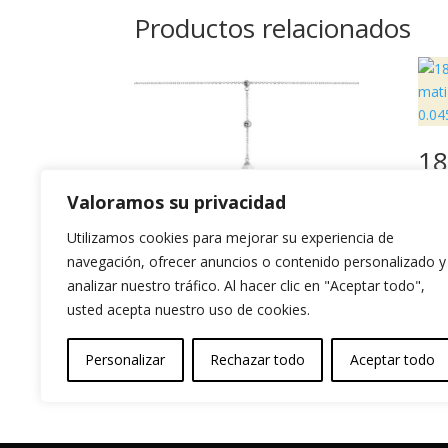
Productos relacionados
18
am
Valoramos su privacidad
y f
di
COLLAR PLATA
Utilizamos cookies para mejorar su experiencia de
qt
925 BOLAS 4 Y
navegación, ofrecer anuncios o contenido personalizado y
5MM CON PERLA
analizar nuestro tráfico. Al hacer clic en "Aceptar todo",
1.90
usted acepta nuestro uso de cookies.
DE 8MM
43,40
€
Personalizar
Rechazar todo
Aceptar todo