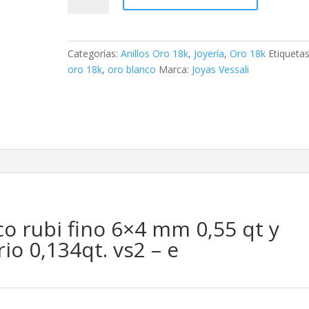
oro
blanco
rubi
Categorías:
Anillos Oro 18k
,
Joyería
,
Oro 18k
Etiquetas
fino
oro 18k
,
oro blanco
Marca:
Joyas Vessali
6x4
mm
0,55
qt
y
diamantes
laboratorio
0,134qt.
vs2
co rubi fino 6×4 mm 0,55 qt y
-
e
io 0,134qt. vs2 – e
cantidad