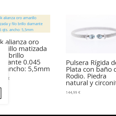
k alianza oro
arillo matizada
ilo brillo
amante 0.045
Pulsera Rígida d
s. ancho: 5,5mm
Plata con baño 
Rodio. Piedra
0,00
€
natural y circoni
144,99
€