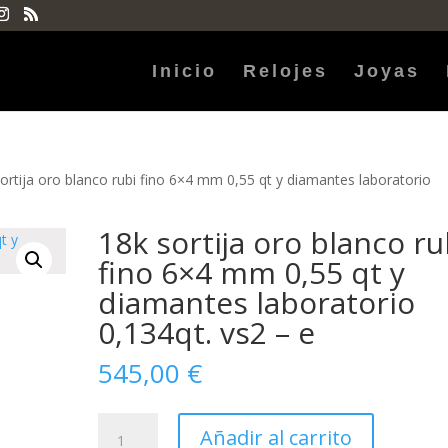
Inicio
Relojes
Joyas
ortija oro blanco rubi fino 6×4 mm 0,55 qt y diamantes laboratorio
18k sortija oro blanco ru
fino 6×4 mm 0,55 qt y
diamantes laboratorio
0,134qt. vs2 – e
545,00
€
18k
Añadir al carrito
sortija