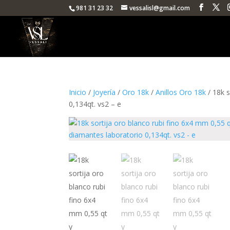
981 31 23 32
vessalisl@gmail.com
Inicio
/
Joyería
/
Oro 18k
/
Anillos Oro 18k
/ 18k s
0,134qt. vs2 – e